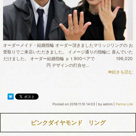
オーダーメイド・結婚指輪 オーダー頂きましたマリッジリングの お
受取りでご来店いただきました。 イメージ通りの指輪に 喜んでいた
だけました。 オーダー結婚指輪 ｐｔ900ペアで 196,020
円 デザインの打合せ…
続きを読む
Posted on
2018.11.10 14:03
|
by
admin
|
Perma Link
ピンクダイヤモンド リング