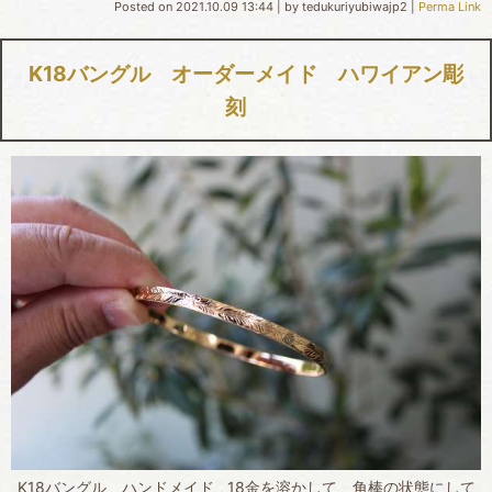
Posted on
2021.10.09 13:44
|
by
tedukuriyubiwajp2
|
Perma Link
K18バングル オーダーメイド ハワイアン彫
刻
K18バングル ハンドメイド 18金を溶かして、角棒の状態にして