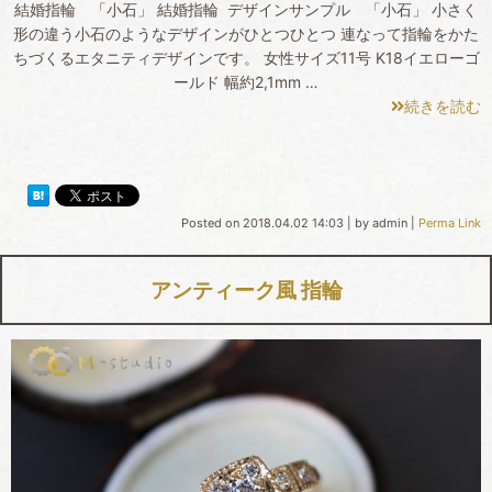
結婚指輪 「小石」 結婚指輪 デザインサンプル 「小石」 小さく
形の違う小石のようなデザインがひとつひとつ 連なって指輪をかた
ちづくるエタニティデザインです。 女性サイズ11号 K18イエローゴ
ールド 幅約2,1mm …
続きを読む
Posted on
2018.04.02 14:03
|
by
admin
|
Perma Link
アンティーク風 指輪