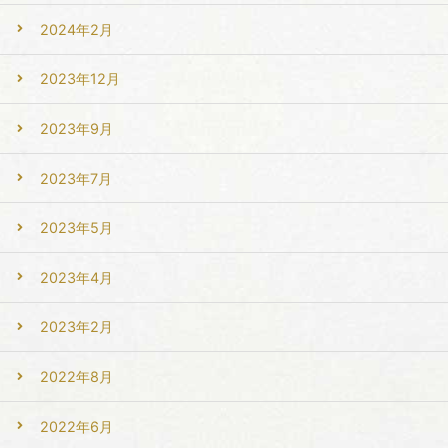
2024年2月
2023年12月
2023年9月
2023年7月
2023年5月
2023年4月
2023年2月
2022年8月
2022年6月