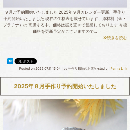
９月ご予約開始いたしました 2025年９月カレンダー更新、手作り
予約開始いたしました 現在の価格表を載せています、原材料（金・
プラチナ）の 高騰する中、価格は据え置きで営業しております 今後
価格を更新予定がございますので…
続きを読む
Posted on
2025.07.11 15:04
|
by
手作り指輪のお店M-studio
|
Perma Link
2025年８月手作り予約開始いたしました