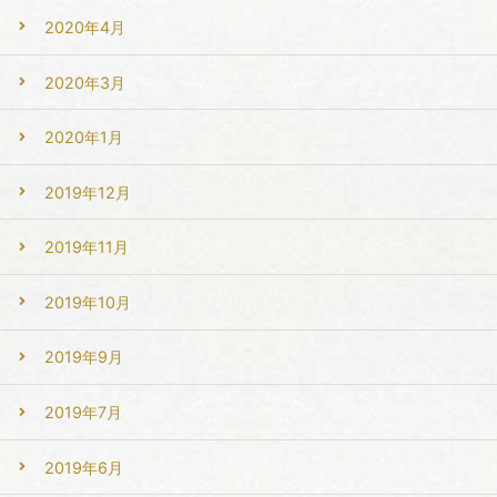
2020年4月
2020年3月
2020年1月
2019年12月
2019年11月
2019年10月
2019年9月
2019年7月
2019年6月