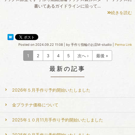
書いてあるガイドラインに沿って…
続きを読む
Posted on
2024.09.22 11:08
|
by
手作り指輪のお店M-studio
|
Perma Link
1
2
3
4
5
次へ ›
最後 »
最新の記事
2026年５月手作り予約開始いたしました
金プラチナ価格について
2025年１０月11月手作り予約開始いたしました
2025年９月手作り予約開始いたしました