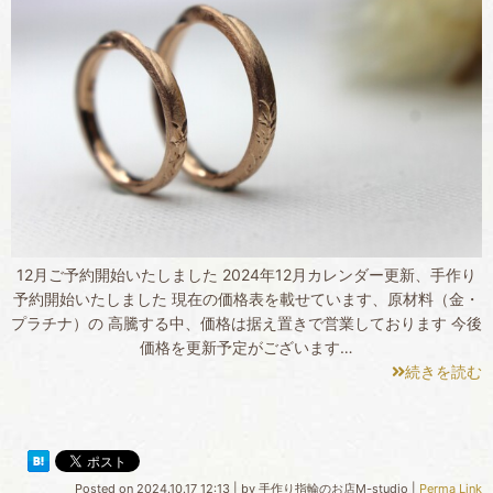
12月ご予約開始いたしました 2024年12月カレンダー更新、手作り
予約開始いたしました 現在の価格表を載せています、原材料（金・
プラチナ）の 高騰する中、価格は据え置きで営業しております 今後
価格を更新予定がございます…
続きを読む
Posted on
2024.10.17 12:13
|
by
手作り指輪のお店M-studio
|
Perma Link