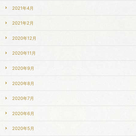
2021年4月
2021年2月
2020年12月
2020年11月
2020年9月
2020年8月
2020年7月
2020年6月
2020年5月