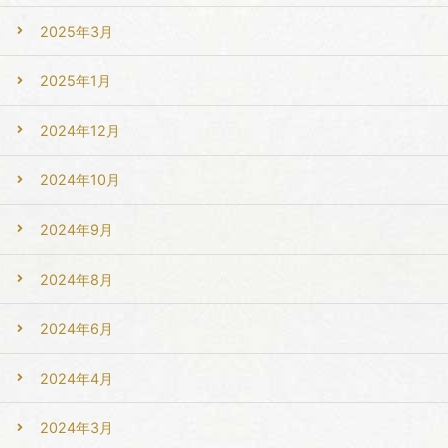
2025年3月
2025年1月
2024年12月
2024年10月
2024年9月
2024年8月
2024年6月
2024年4月
2024年3月