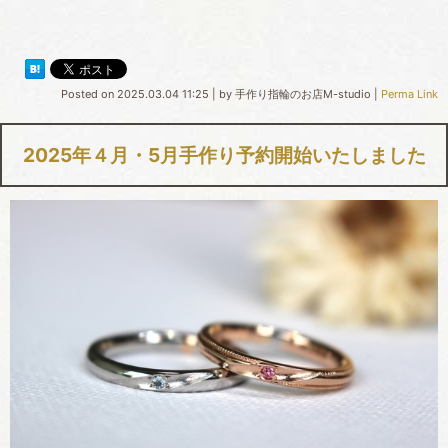
Posted on
2025.03.04 11:25
|
by
手作り指輪のお店M-studio
|
Perma Link
2025年４月・5月手作り予約開始いたしました