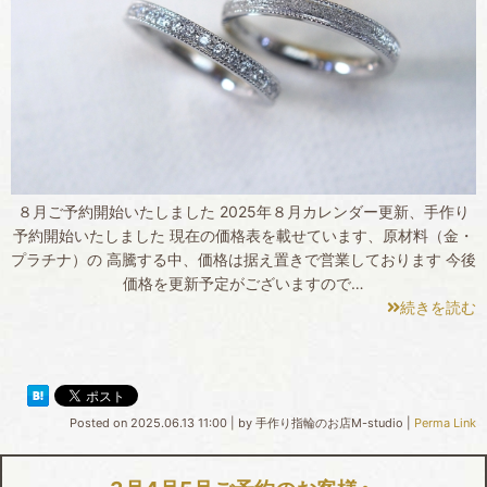
８月ご予約開始いたしました 2025年８月カレンダー更新、手作り
予約開始いたしました 現在の価格表を載せています、原材料（金・
プラチナ）の 高騰する中、価格は据え置きで営業しております 今後
価格を更新予定がございますので…
続きを読む
Posted on
2025.06.13 11:00
|
by
手作り指輪のお店M-studio
|
Perma Link